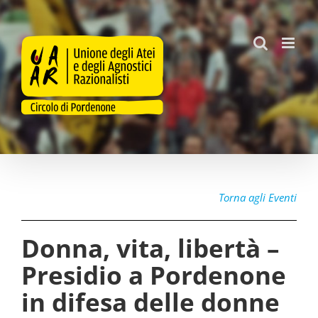
Salta
al
contenuto
Torna agli Eventi
Donna, vita, libertà –
Presidio a Pordenone
in difesa delle donne