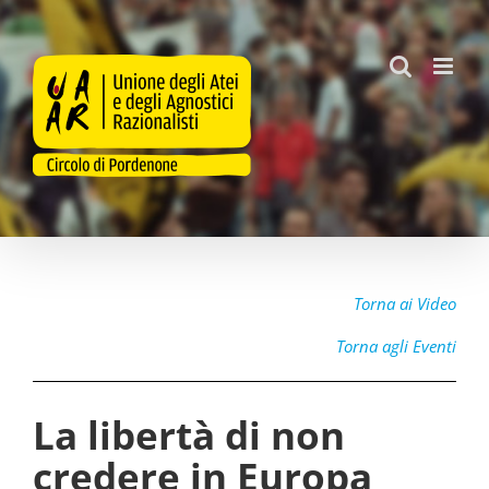
Salta
al
contenuto
Torna ai Video
Torna agli Eventi
La libertà di non
credere in Europa