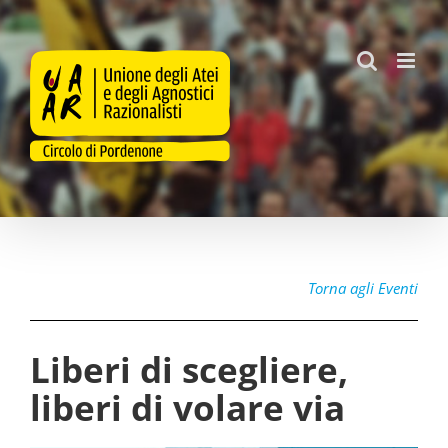
Salta
al
contenuto
Torna agli Eventi
Liberi di scegliere,
liberi di volare via