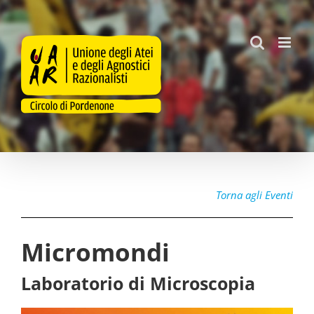
Salta
al
contenuto
Torna agli Eventi
Micromondi
Laboratorio di Microscopia