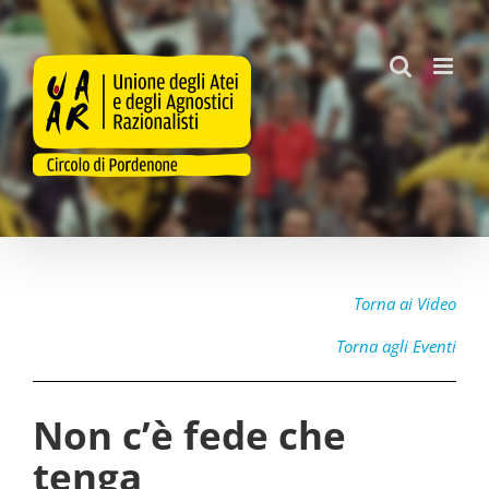
Salta
al
contenuto
Torna ai Video
Torna agli Eventi
Non c’è fede che
tenga