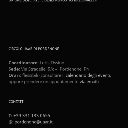
UNIONE DEGLI ATEI E DEGLI AGNOSTICI RAZIONALISTI
CIRCOLO UAAR DI PORDENONE
Coordinatore:
Loris Tissino
Sede:
Via Stradelle, 5/c –
Pordenone
,
PN
Orari
: flessibili (consultare il
calendario degli eventi
,
oppure prendere un appuntamento
via email
).
CONTATTI
T:
+39 331 133 0655
@:
pordenone@uaar.it