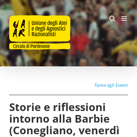
Salta
al
contenuto
Torna agli Eventi
Storie e riflessioni
intorno alla Barbie
(Conegliano, venerdì