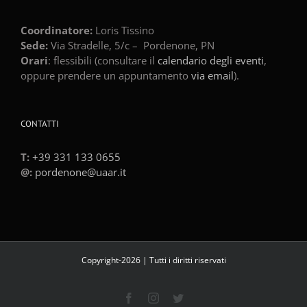
Coordinatore:
Loris Tissino
Sede:
Via Stradelle, 5/c –
Pordenone
,
PN
Orari
: flessibili (consultare il
calendario degli eventi
,
oppure prendere un appuntamento
via email
).
CONTATTI
T:
+39 331 133 0655
@:
pordenone@uaar.it
Copyright
-2026 | Tutti i diritti riservati
Facebook
Instagram
Twitter