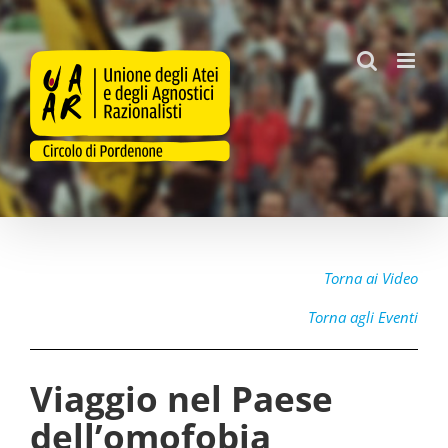
Salta
al
contenuto
Torna ai Video
Torna agli Eventi
Viaggio nel Paese
dell’omofobia