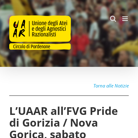
Salta
al
contenuto
Torna alle Notizie
L’UAAR all’FVG Pride
di Gorizia / Nova
Gorica, sabato