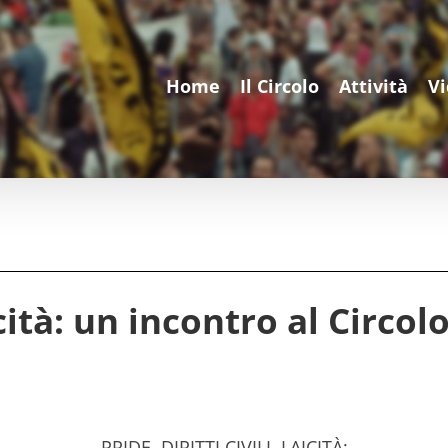
Home
Il Circolo
Attività
V
aicità: un incontro al Circo
PRIDE, DIRITTI CIVILI, LAICITÀ: