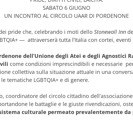
SABATO 6 GIUGNO
UN INCONTRO AL CIRCOLO UAAR DI PORDENONE
 dei pride che, celebrando i moti dello
Stonewall Inn
de
QIA+ — attraverserà tutta l’Italia con cortei, eventi
ordenone dell’Unione degli Atei e degli Agnostici R
vili
come condizioni imprescindibili e necessarie per
ione collettiva sulla situazione attuale in una conve
r le tematiche LGBTQIA+ e di genere.
, coordinatore del circolo cittadino dell’associazione d
rtandone le battaglie e le giuste rivendicazioni, oste
sistema culturale permeato prevalentemente da p