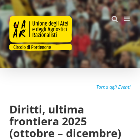
Salta
al
contenuto
Torna agli Eventi
Diritti, ultima
frontiera 2025
(ottobre – dicembre)